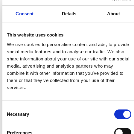
leggi
Consent
Details
About
La tua voce può cambiarti la vita?
18/07/2018
This website uses cookies
La voce, soprattutto nel recupero telefonico può fare davvero
We use cookies to personalise content and ads, to provide
la differenza
social media features and to analyse our traffic. We also
share information about your use of our site with our social
leggi
media, advertising and analytics partners who may
combine it with other information that you’ve provided to
Siamo tutti debitori
them or that they’ve collected from your use of their
10/07/2018
services.
Come proteggere la propria famiglia dai debiti e vivere
economicamente sereni, il libro a cura di Gianpaolo Luzzi,
acquistabile online
Consent
Necessary
leggi
Selection
GIANPAOLO LUZZI OSPITE ANNUAL UNIREC
Preferences