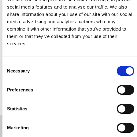
recupero crediti è stato rinviato a giudizio dal
social media features and to analyse our traffic. We also
Giudice per l’udienza preliminare del Tribunale di
share information about your use of our site with our social
Avezzano, Maria Proia, per il reato di usura nei
media, advertising and analytics partners who may
confronti di un farmacista di Carsoli. A riportarlo
combine it with other information that you’ve provided to
l’edizione odierna del quotidiano Il Messaggero.
them or that they’ve collected from your use of their
Secondo l’accusa, la società tratteneva assegni per
services.
un importo di circa il doppio della cifra dovuta per
il pagamento di forniture di farmaci.Difeso
Consent
dall’avvocato Pasquale Milo, il farmacista ha
Necessary
Selection
sottoscritto due piani di rientro con successive
emissione di cambiali ma non si è visto ritornare i
titoli originari.
Preferences
Fonte:
Terremarsicane
Statistics
Marketing
TUTTE LE NEWS