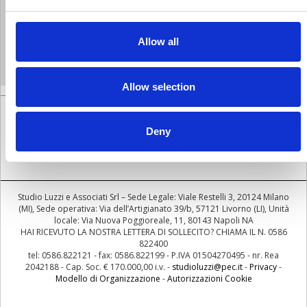
2019
2018
2017
2016
2015
2014
2013
Allow all
Allow selection
Deny
SEGUICI
Studio Luzzi e Associati Srl – Sede Legale: Viale Restelli 3, 20124 Milano
(MI), Sede operativa: Via dell’Artigianato 39/b, 57121 Livorno (LI), Unità
locale: Via Nuova Poggioreale, 11, 80143 Napoli NA
HAI RICEVUTO LA NOSTRA LETTERA DI SOLLECITO? CHIAMA IL N. 0586
822400
tel: 0586.822121 - fax: 0586.822199 - P.IVA 01504270495 - nr. Rea
2042188 - Cap. Soc. € 170.000,00 i.v. -
studioluzzi@pec.it
-
Privacy
-
Modello di Organizzazione
-
Autorizzazioni Cookie